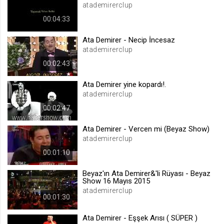
atademirerclup
.web.tv
00:04:33
Site içeriği önerme
1 yıl
Ata Demirer - Necip İncesaz
atademirerclup
00:02:43
voteLike*
.web.tv
Ata Demirer yine kopardı!.
İsimsiz ziyaretçi için site içeriği
atademirerclup
beğenme
00:02:47
1 ay
Ata Demirer - Vercen mi (Beyaz Show)
atademirerclup
voteDislike*
00:01:10
.web.tv
İsimsiz ziyaretçi için site içeriği
Beyaz'ın Ata Demirer&'li Rüyası - Beyaz
beğenmeme
Show 16 Mayıs 2015
atademirerclup
1 ay
00:01:30
Ata Demirer - Eşşek Arısı ( SÜPER )