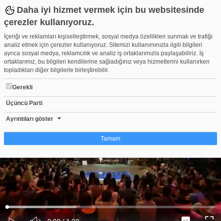
Daha iyi hizmet vermek için bu websitesinde
çerezler kullanıyoruz.
İçeriği ve reklamları kişiselleştirmek, sosyal medya özellikleri sunmak ve trafiği
analiz etmek için çerezler kullanıyoruz. Sitemizi kullanımınızla ilgili bilgileri
ayrıca sosyal medya, reklamcılık ve analiz iş ortaklarımızla paylaşabiliriz. İş
ortaklarımız, bu bilgileri kendilerine sağladığınız veya hizmetlerini kullanırken
topladıkları diğer bilgilerle birleştirebilir.
Gerekli
Üçüncü Parti
Beyaz'ın Ata Demirer&'li Rüyası - Beyaz Show 16 Mayıs 2015
Beğen
Beğenme
Pay
Ayrıntıları göster
90
Tamam
Çerez nedir?
Çerezler, web-sitelerinin, kullanıcıların deneyimlerini daha verimli hale getirmek
amacıyla kullandığı küçük metin dosyalarıdır. Yasalara göre, bu sitenin
işletilmesi için kesinlikle gerekli olan çerezleri cihazınıza yerleştirebiliyoruz.
Diğer çerez türleri için sizden izin almamız gerekiyor. Bu site farklı çerez türleri
Yüklendi
:
Yükleniyor
:
kullanmaktadır. Bazı çerezler, sayfalarımızda yer alan üçüncü şahıs hizmetleri
0%
0%
Ses
tarafından yerleştirilir. İzniniz şu alanlar için geçerlidir: web.tv