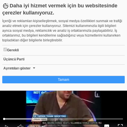
Daha iyi hizmet vermek için bu websitesinde
çerezler kullanıyoruz.
İçeriği ve reklamları kişiselleştirmek, sosyal medya özellikleri sunmak ve trafiği
analiz etmek için çerezler kullanıyoruz. Sitemizi kullanımınızla ilgili bilgileri
ayrıca sosyal medya, reklamcılık ve analiz iş ortaklarımızla paylaşabiliriz. İş
ortaklarımız, bu bilgileri kendilerine sağladığınız veya hizmetlerini kullanırken
topladıkları diğer bilgilerle birleştirebilir.
Gerekli
Üçüncü Parti
Ata Demirer - Gurbetci Futbolcu
Beğen
Beğenme
Pay
Ayrıntıları göster
223
Tamam
Çerez nedir?
Çerezler, web-sitelerinin, kullanıcıların deneyimlerini daha verimli hale getirmek
amacıyla kullandığı küçük metin dosyalarıdır. Yasalara göre, bu sitenin
işletilmesi için kesinlikle gerekli olan çerezleri cihazınıza yerleştirebiliyoruz.
Diğer çerez türleri için sizden izin almamız gerekiyor. Bu site farklı çerez türleri
Yüklendi
:
Yükleniyor
:
kullanmaktadır. Bazı çerezler, sayfalarımızda yer alan üçüncü şahıs hizmetleri
0%
0%
Ses
tarafından yerleştirilir. İzniniz şu alanlar için geçerlidir: web.tv