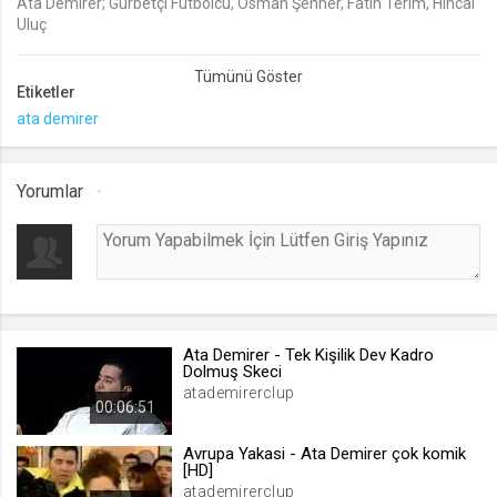
Ata Demirer; Gurbetçi Futbolcu, Osman Şenher, Fatih Terim, Hıncal
Uluç
lang
komik videolar
.web.tv
Ata videoları
Etiketler
Seçilen dil tercihini tutmak
ata demirer
1 ay
webtvs
Yorumlar
.web.tv
Oturum verisini tutmak
1 gün
[hash]
Ata Demirer - Tek Kişilik Dev Kadro
.web.tv
Dolmuş Skeci
atademirerclup
Oturum doğrulama verisi
00:06:51
1 ay
Avrupa Yakasi - Ata Demirer çok komik
[HD]
atademirerclup
channelCategories