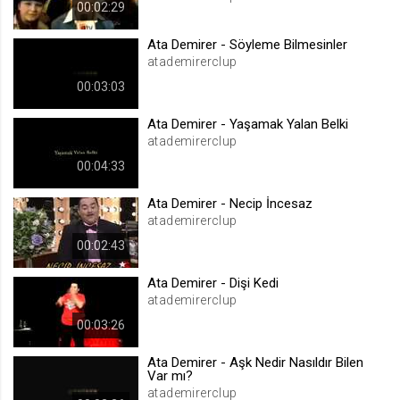
00:02:29
.web.tv
Site içeriği önerme
Ata Demirer - Söyleme Bilmesinler
atademirerclup
1 yıl
00:03:03
voteLike*
Ata Demirer - Yaşamak Yalan Belki
atademirerclup
.web.tv
İsimsiz ziyaretçi için site içeriği
00:04:33
beğenme
Ata Demirer - Necip İncesaz
1 ay
atademirerclup
00:02:43
voteDislike*
.web.tv
Ata Demirer - Dişi Kedi
atademirerclup
İsimsiz ziyaretçi için site içeriği
beğenmeme
00:03:26
1 ay
Ata Demirer - Aşk Nedir Nasıldır Bilen
Var mı?
atademirerclup