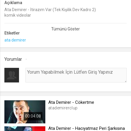
Açıklama
Ata Demirer - İtirazım Var (Tek Kişilik Dev Kadro 2)
lang
komik videolar
.web.tv
Ata Demirer videoları
Seçilen dil tercihini tutmak
1 ay
Etiketler
ata demirer
webtvs
.web.tv
Yorumlar
Oturum verisini tutmak
1 gün
[hash]
.web.tv
Ata Demirer - Cökertme
Oturum doğrulama verisi
atademirerclup
1 ay
00:04:08
Ata Demirer - Hacıyatmaz Peri Şarkısına
channelCategories