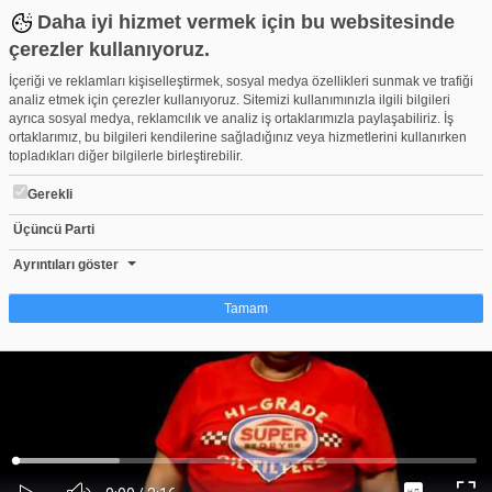
Daha iyi hizmet vermek için bu websitesinde
çerezler kullanıyoruz.
İçeriği ve reklamları kişiselleştirmek, sosyal medya özellikleri sunmak ve trafiği
analiz etmek için çerezler kullanıyoruz. Sitemizi kullanımınızla ilgili bilgileri
ayrıca sosyal medya, reklamcılık ve analiz iş ortaklarımızla paylaşabiliriz. İş
ortaklarımız, bu bilgileri kendilerine sağladığınız veya hizmetlerini kullanırken
topladıkları diğer bilgilerle birleştirebilir.
Gerekli
Üçüncü Parti
Ata Demirer - İtirazım Var (Tek Kişilik Dev Kadro 2)
Beğen
Beğenme
Pay
Ayrıntıları göster
3,192
Tamam
Çerez nedir?
Çerezler, web-sitelerinin, kullanıcıların deneyimlerini daha verimli hale getirmek
amacıyla kullandığı küçük metin dosyalarıdır. Yasalara göre, bu sitenin
işletilmesi için kesinlikle gerekli olan çerezleri cihazınıza yerleştirebiliyoruz.
Diğer çerez türleri için sizden izin almamız gerekiyor. Bu site farklı çerez türleri
Yüklendi
:
Yükleniyor
:
kullanmaktadır. Bazı çerezler, sayfalarımızda yer alan üçüncü şahıs hizmetleri
0%
0%
Ses
tarafından yerleştirilir. İzniniz şu alanlar için geçerlidir: web.tv