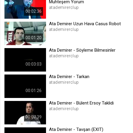
Muhteşem Yorum
.web.tv
atademirerclup
00:02:36
Site içeriği önerme
1 yıl
Ata Demirer Uzun Hava Casus Robot
atademirerclup
00:01:20
voteLike*
.web.tv
Ata Demirer - Söyleme Bilmesinler
İsimsiz ziyaretçi için site içeriği
atademirerclup
beğenme
00:03:03
1 ay
Ata Demirer - Tarkan
atademirerclup
voteDislike*
00:01:26
.web.tv
İsimsiz ziyaretçi için site içeriği
Ata Demirer - Bülent Ersoy Taklidi
beğenmeme
atademirerclup
1 ay
00:07:39
Ata Demirer - Tavşan (EXIT)