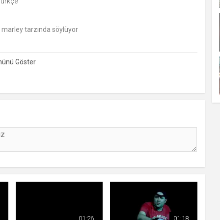
ürkçe
marley tarzında söylüyor
01:26
01:18