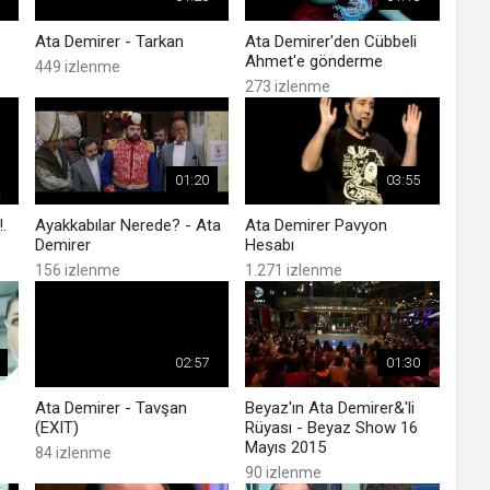
Ata Demirer - Tarkan
Ata Demirer'den Cübbeli
Ahmet'e gönderme
449 izlenme
273 izlenme
01:20
03:55
.
Ayakkabılar Nerede? - Ata
Ata Demirer Pavyon
Demirer
Hesabı
156 izlenme
1.271 izlenme
02:57
01:30
Ata Demirer - Tavşan
Beyaz'ın Ata Demirer&'li
(EXIT)
Rüyası - Beyaz Show 16
Mayıs 2015
84 izlenme
90 izlenme