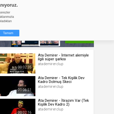
anıyoruz.
GİRİŞ YAP
Video Yükle
çerezler
aklarımızla
pladıkları
Tamam
dığı küçük
Ata Demirer - İnternet alemiyle
ilgili süper şarkısı
ınıza
atademirerclup
00:02:35
ir. İzniniz şu
Ata Demirer - Tek Kişilik Dev
nlarına
Kadro Dolmuş Skeci
şlı hale
atademirerclup
ğru bir
00:06:51
Ata Demirer - İtirazım Var (Tek
resi
Türü
Kişilik Dev Kadro 2)
 yıl
atademirerclup
00:02:16