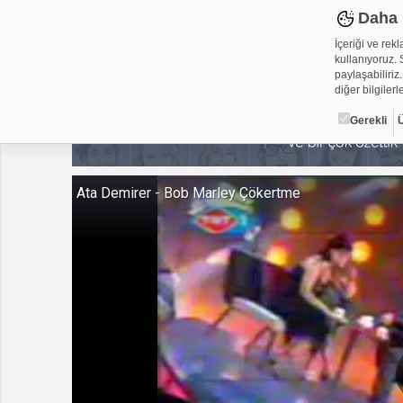
Daha 
İçeriği ve rek
kullanıyoruz. S
paylaşabiliriz.
diğer bilgilerle
Gerekli
Çerez ned
Ata Demirer - Bob Marley Çökertme
Çerezler, web-
metin dosyalar
yerleştirebiliy
kullanmaktadır
alanlar için ge
Gerekli
Üçüncü Par