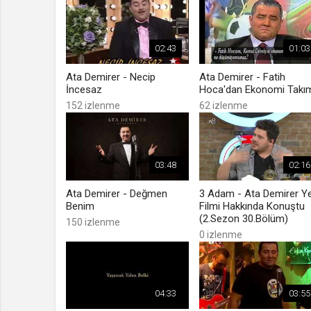
02:43
01:03
Ata Demirer - Necip
Ata Demirer - Fatih
İncesaz
Hoca'dan Ekonomi Takı
152 izlenme
62 izlenme
03:48
02:16
Ata Demirer - Değmen
3 Adam - Ata Demirer Ye
Benim
Filmi Hakkında Konuştu
(2.Sezon 30.Bölüm)
150 izlenme
0 izlenme
04:33
03:55