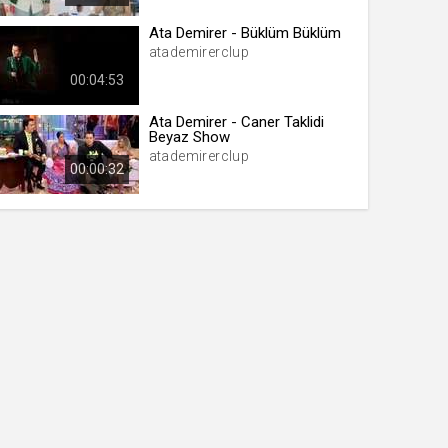
Ata Demirer - Büklüm Büklüm
atademirerclup
00:04:53
Ata Demirer - Caner Taklidi
Beyaz Show
atademirerclup
00:00:32