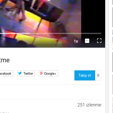
kullanmakta olduğu
çerezleri ve içeriğini
göstermek ve izin
Oynat
almak
uuid
.web.tv
İsimsiz
10
kullanıcılardan site
içeriği istatistiğini
almak
lang
.web.tv
Seçilen dil tercihini
1 
Oynatma
tutmak
Hızı
1x
webtvs
.web.tv
Oturum verisini
1 
Tam
tutmak
[hash]
.web.tv
Oturum doğrulama
1 
Ekran
rtme
verisi
channelCategories
.web.tv
Site içeriği önerme
1 y
voteLike*
.web.tv
İsimsiz ziyaretçi için
1 
acebook
Twitter
Google+
site içeriği beğenme
Takip et
0
voteDislike*
.web.tv
İsimsiz ziyaretçi için
1 
site içeriği
beğenmeme
251 izlenme