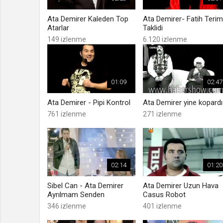
Ata Demirer Kaleden Top
Ata Demirer- Fatih Terim
Atarlar
Taklidi
149 izlenme
6.120 izlenme
01:09
02:47
Ata Demirer - Pipi Kontrol
Ata Demirer yine kopardı!
761 izlenme
271 izlenme
02:14
01:20
Sibel Can - Ata Demirer
Ata Demirer Uzun Hava
Ayrılmam Senden
Casus Robot
346 izlenme
401 izlenme