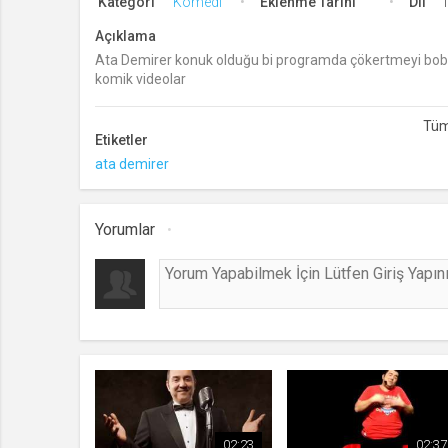
Kategori
Komedi
Eklenme Tarihi
Dil
T
Açıklama
Ata Demirer konuk olduğu bi programda çökertmeyi bob 
komik videolar
Etiketler
ata demirer
Yorumlar
02:23
02:37