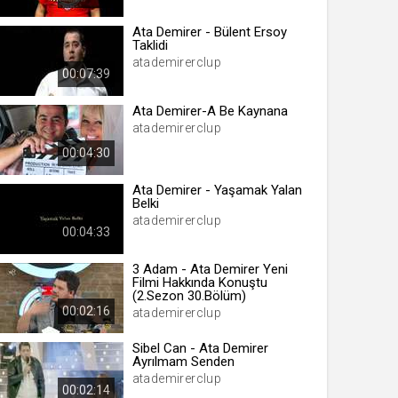
Ata Demirer - Bülent Ersoy
Taklidi
atademirerclup
 yıl
00:07:39
Ata Demirer-A Be Kaynana
atademirerclup
ay
00:04:30
gün
Ata Demirer - Yaşamak Yalan
ay
Belki
atademirerclup
ıl
00:04:33
ay
3 Adam - Ata Demirer Yeni
ay
Filmi Hakkında Konuştu
(2.Sezon 30.Bölüm)
00:02:16
atademirerclup
Sibel Can - Ata Demirer
Ayrılmam Senden
atademirerclup
00:02:14