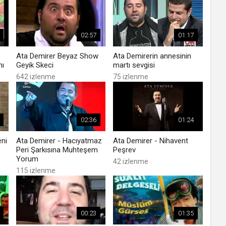
02:57
01:17
Ata Demirer Beyaz Show
Ata Demirerin annesinin
mı
Geyik Skeci
martı sevgisi
642 izlenme
75 izlenme
02:36
01:24
ni
Ata Demirer - Hacıyatmaz
Ata Demirer - Nihavent
Peri Şarkısına Muhteşem
Peşrev
Yorum
42 izlenme
115 izlenme
00:23
01:35