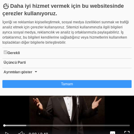
Daha iyi hizmet vermek için bu websitesinde
çerezler kullanıyoruz.
İçeriği ve reklamları kişiselleştirmek, sosyal medya özellikleri sunmak ve trafiği
analiz etmek için çerezler kullanıyoruz. Sitemizi kullanımınızla ilgili bilgileri
ayrıca sosyal medya, reklamcılık ve analiz iş ortaklarımızla paylaşabiliriz. İş
ortaklarımız, bu bilgileri kendilerine sağladığınız veya hizmetlerini kullanırken
topladıkları diğer bilgilerle birleştirebilir.
Gerekli
Üçüncü Parti
Ata Demirer-Değmen Benim
Beğen
Beğenme
Pay
Ayrıntıları göster
106
Tamam
Çerez nedir?
Çerezler, web-sitelerinin, kullanıcıların deneyimlerini daha verimli hale getirmek
amacıyla kullandığı küçük metin dosyalarıdır. Yasalara göre, bu sitenin
işletilmesi için kesinlikle gerekli olan çerezleri cihazınıza yerleştirebiliyoruz.
Diğer çerez türleri için sizden izin almamız gerekiyor. Bu site farklı çerez türleri
Yüklendi
:
Yükleniyor
:
kullanmaktadır. Bazı çerezler, sayfalarımızda yer alan üçüncü şahıs hizmetleri
0%
0%
Ses
tarafından yerleştirilir. İzniniz şu alanlar için geçerlidir: web.tv