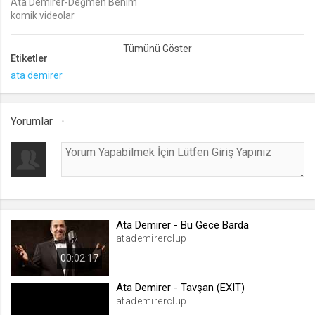
Ata Demirer-Değmen Benim
komik videolar
lang
Ata videoları
.web.tv
Etiketler
Seçilen dil tercihini tutmak
ata demirer
1 ay
webtvs
Yorumlar
.web.tv
Oturum verisini tutmak
1 gün
[hash]
Ata Demirer - Bu Gece Barda
.web.tv
atademirerclup
Oturum doğrulama verisi
00:02:17
1 ay
Ata Demirer - Tavşan (EXIT)
atademirerclup
channelCategories