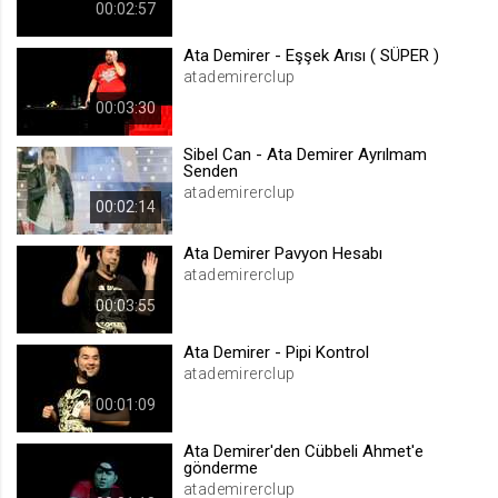
00:02:57
.web.tv
Site içeriği önerme
Ata Demirer - Eşşek Arısı ( SÜPER )
atademirerclup
1 yıl
00:03:30
voteLike*
Sibel Can - Ata Demirer Ayrılmam
Senden
.web.tv
atademirerclup
İsimsiz ziyaretçi için site içeriği
00:02:14
beğenme
Ata Demirer Pavyon Hesabı
1 ay
atademirerclup
00:03:55
voteDislike*
.web.tv
Ata Demirer - Pipi Kontrol
atademirerclup
İsimsiz ziyaretçi için site içeriği
beğenmeme
00:01:09
1 ay
Ata Demirer'den Cübbeli Ahmet'e
gönderme
atademirerclup