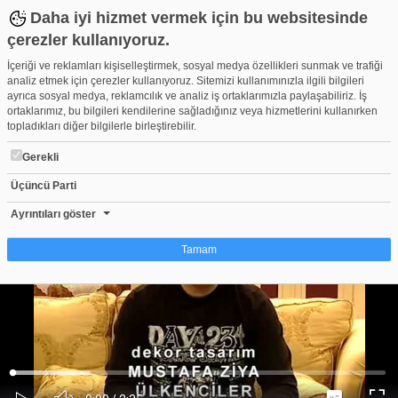
Daha iyi hizmet vermek için bu websitesinde
çerezler kullanıyoruz.
İçeriği ve reklamları kişiselleştirmek, sosyal medya özellikleri sunmak ve trafiği
analiz etmek için çerezler kullanıyoruz. Sitemizi kullanımınızla ilgili bilgileri
ayrıca sosyal medya, reklamcılık ve analiz iş ortaklarımızla paylaşabiliriz. İş
ortaklarımız, bu bilgileri kendilerine sağladığınız veya hizmetlerini kullanırken
topladıkları diğer bilgilerle birleştirebilir.
Gerekli
Üçüncü Parti
Ata Demirer - İnternet alemiyle ilgili süper şarkısı
Beğen
Beğenme
Pay
Ayrıntıları göster
1,002
Tamam
Çerez nedir?
Çerezler, web-sitelerinin, kullanıcıların deneyimlerini daha verimli hale getirmek
amacıyla kullandığı küçük metin dosyalarıdır. Yasalara göre, bu sitenin
işletilmesi için kesinlikle gerekli olan çerezleri cihazınıza yerleştirebiliyoruz.
Diğer çerez türleri için sizden izin almamız gerekiyor. Bu site farklı çerez türleri
Yüklendi
:
Yükleniyor
:
kullanmaktadır. Bazı çerezler, sayfalarımızda yer alan üçüncü şahıs hizmetleri
0%
0%
Ses
tarafından yerleştirilir. İzniniz şu alanlar için geçerlidir: web.tv