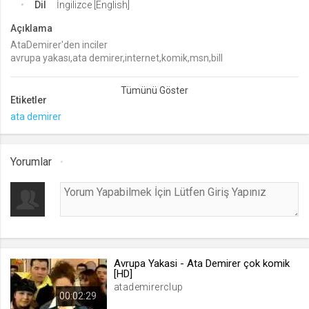
Dil
İngilizce [English]
.web.tv
Açıklama
Site içeriği önerme
AtaDemirer'den inciler
1 yıl
avrupa yakası,ata demirer,internet,komik,msn,bill
gates,download,şarkı,
voteLike*
Etiketler
.web.tv
ata demirer
İsimsiz ziyaretçi için site içeriği
beğenme
1 ay
Yorumlar
voteDislike*
.web.tv
İsimsiz ziyaretçi için site içeriği
beğenmeme
Avrupa Yakasi - Ata Demirer çok komik
1 ay
[HD]
atademirerclup
00:02:29