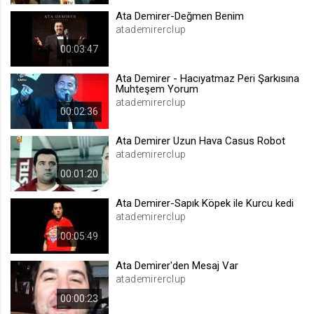
Ata Demirer-Değmen Benim
atademirerclup
00:03:47
Ata Demirer - Hacıyatmaz Peri Şarkısına
Muhteşem Yorum
atademirerclup
00:02:36
Ata Demirer Uzun Hava Casus Robot
atademirerclup
00:01:20
Ata Demirer-Sapık Köpek ile Kurcu kedi
atademirerclup
00:05:49
Ata Demirer'den Mesaj Var
atademirerclup
00:00:23