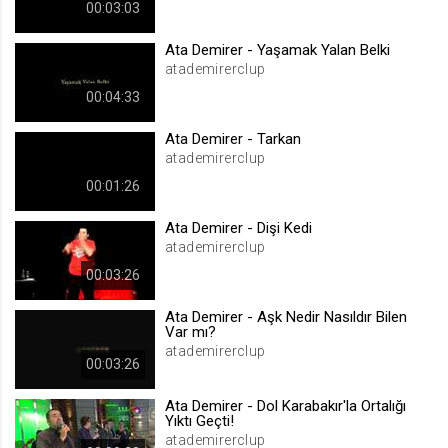
00:03:03
.web.tv
Site içeriği önerme
Ata Demirer - Yaşamak Yalan Belki
atademirerclup
1 yıl
00:04:33
voteLike*
Ata Demirer - Tarkan
atademirerclup
.web.tv
İsimsiz ziyaretçi için site içeriği
00:01:26
beğenme
Ata Demirer - Dişi Kedi
1 ay
atademirerclup
00:03:26
voteDislike*
.web.tv
Ata Demirer - Aşk Nedir Nasıldır Bilen
Var mı?
İsimsiz ziyaretçi için site içeriği
atademirerclup
beğenmeme
00:03:26
1 ay
Ata Demirer - Dol Karabakır'la Ortalığı
Yıktı Geçti!
atademirerclup