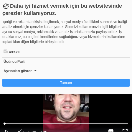
Daha iyi hizmet vermek için bu websitesinde
çerezler kullanıyoruz.
İçeriği ve reklamları kişiselleştirmek, sosyal medya özellikleri sunmak ve trafiği
analiz etmek için çerezler kullanıyoruz. Sitemizi kullanımınızla ilgili bilgileri
ayrıca sosyal medya, reklamcılık ve analiz iş ortaklarımızla paylaşabiliriz. İş
ortaklarımız, bu bilgileri kendilerine sağladığınız veya hizmetlerini kullanırken
topladıkları diğer bilgilerle birleştirebilir.
Gerekli
Üçüncü Parti
Ata Demirer'den Mesaj Var
Beğen
Beğenme
Pay
Ayrıntıları göster
15
Tamam
Çerez nedir?
Çerezler, web-sitelerinin, kullanıcıların deneyimlerini daha verimli hale getirmek
amacıyla kullandığı küçük metin dosyalarıdır. Yasalara göre, bu sitenin
işletilmesi için kesinlikle gerekli olan çerezleri cihazınıza yerleştirebiliyoruz.
Diğer çerez türleri için sizden izin almamız gerekiyor. Bu site farklı çerez türleri
Yüklendi
:
Yükleniyor
:
kullanmaktadır. Bazı çerezler, sayfalarımızda yer alan üçüncü şahıs hizmetleri
0%
0%
Ses
tarafından yerleştirilir. İzniniz şu alanlar için geçerlidir: web.tv